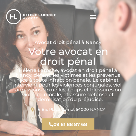
Avocat droit pénal à Nancy
Votre avocat en
droit pénal
Hélène Laroche, avocat en droit pénal à
Nancy, défend les victimes et les prévenus
face à toute infraction pénale. Le cabinet
intervient pour les violences conjugales, viol,
agressions sexuelles, coups et blessures ou
violence morale, et assure défense et
indemnisation du préjudice.
6 Bis Place Carnot 54000 NANCY
09 81 88 87 68